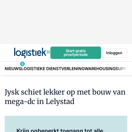
Start gratis
Inloggen
proefperiode
5
NIEUWS
LOGISTIEKE DIENSTVERLENING
WAREHOUSING
SUPPLY
Jysk schiet lekker op met bouw van
mega-dc in Lelystad
Log in
om dit artikel te lezen.
Krijg onbeperkt toegang tot alle