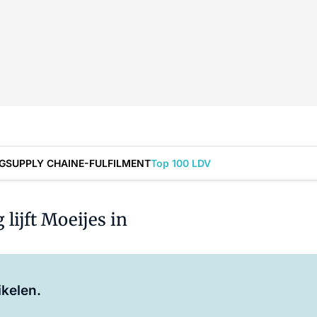
G
SUPPLY CHAIN
E-FULFILMENT
Top 100 LDV
ijft Moeijes in
Log in
om dit artikel te lezen.
ikelen.