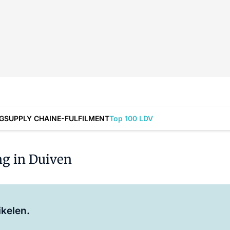
G
SUPPLY CHAIN
E-FULFILMENT
Top 100 LDV
ng in Duiven
Log in
om dit artikel te lezen.
ikelen.