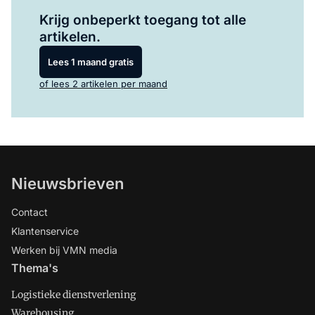
Log in
om dit artikel te lezen.
Krijg onbeperkt toegang tot alle
artikelen.
Lees 1 maand gratis
of lees 2 artikelen per maand
Nieuwsbrieven
Contact
Klantenservice
Werken bij VMN media
Thema's
Logistieke dienstverlening
Warehousing