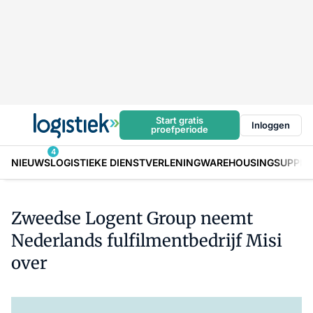
Start gratis
Inloggen
proefperiode
4
NIEUWS
LOGISTIEKE DIENSTVERLENING
WAREHOUSING
SUPPLY
Zweedse Logent Group neemt
Nederlands fulfilmentbedrijf Misi
over