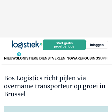
Start gratis
Inloggen
proefperiode
5
NIEUWS
LOGISTIEKE DIENSTVERLENING
WAREHOUSING
SUPPLY
Bos Logistics richt pijlen via
overname transporteur op groei in
Brussel