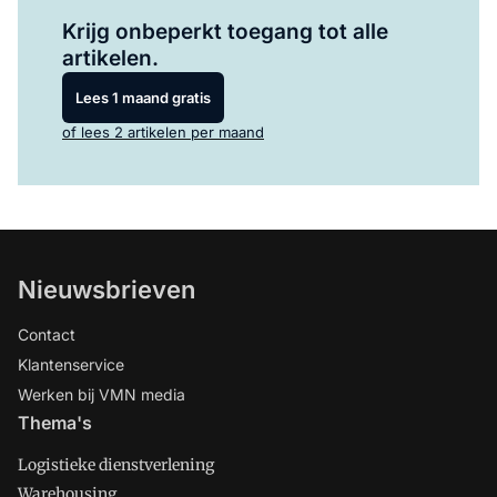
Log in
om dit artikel te lezen.
Krijg onbeperkt toegang tot alle
artikelen.
Lees 1 maand gratis
of lees 2 artikelen per maand
Nieuwsbrieven
Contact
Klantenservice
Werken bij VMN media
Thema's
Logistieke dienstverlening
Warehousing