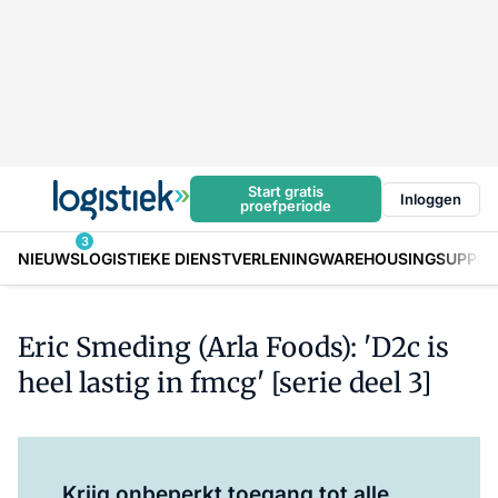
Start gratis
Inloggen
proefperiode
3
NIEUWS
LOGISTIEKE DIENSTVERLENING
WAREHOUSING
SUPPLY
Eric Smeding (Arla Foods): 'D2c is
heel lastig in fmcg' [serie deel 3]
Log in
om dit artikel te lezen.
Krijg onbeperkt toegang tot alle