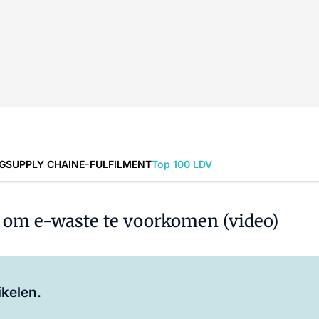
G
SUPPLY CHAIN
E-FULFILMENT
Top 100 LDV
e om e-waste te voorkomen (video)
Log in
om dit artikel te lezen.
ikelen.