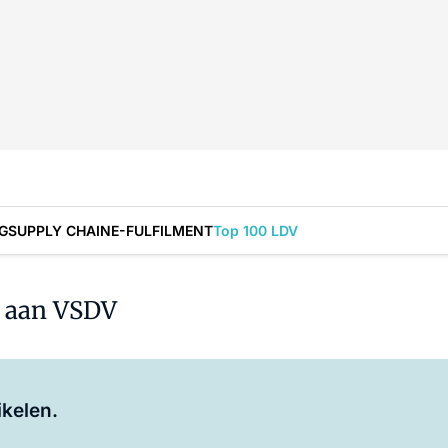
G
SUPPLY CHAIN
E-FULFILMENT
Top 100 LDV
k aan VSDV
Log in
om dit artikel te lezen.
ikelen.