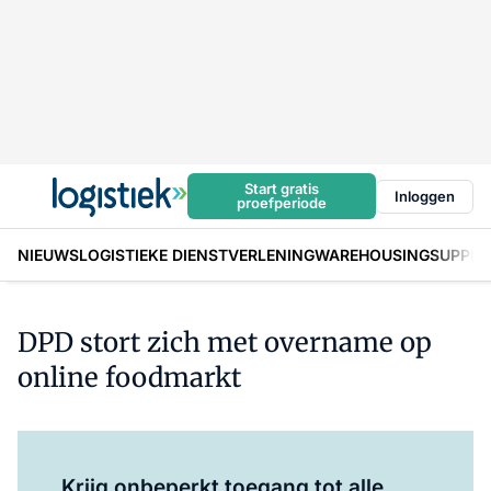
Start gratis
Inloggen
proefperiode
NIEUWS
LOGISTIEKE DIENSTVERLENING
WAREHOUSING
SUPPLY
DPD stort zich met overname op
online foodmarkt
Log in
om dit artikel te lezen.
Krijg onbeperkt toegang tot alle