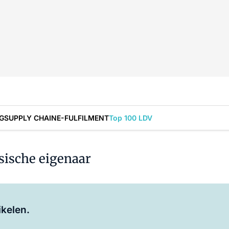
G
SUPPLY CHAIN
E-FULFILMENT
Top 100 LDV
ische eigenaar
Log in
om dit artikel te lezen.
ikelen.