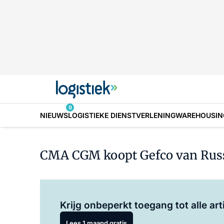
9
NIEUWS
LOGISTIEKE DIENSTVERLENING
WAREHOUSIN
CMA CGM koopt Gefco van Russ
Krijg onbeperkt toegang tot alle art
Lees 1 maand gratis