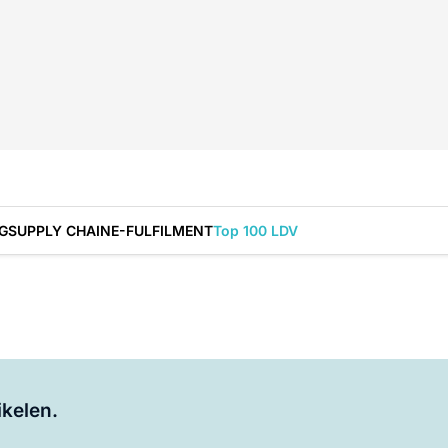
G
SUPPLY CHAIN
E-FULFILMENT
Top 100 LDV
Log in
om dit artikel te lezen.
ikelen.