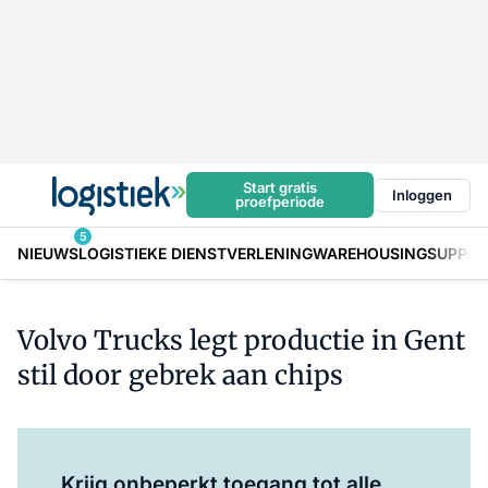
Start gratis
Inloggen
proefperiode
5
NIEUWS
LOGISTIEKE DIENSTVERLENING
WAREHOUSING
SUPPLY
Volvo Trucks legt productie in Gent
stil door gebrek aan chips
Log in
om dit artikel te lezen.
Krijg onbeperkt toegang tot alle