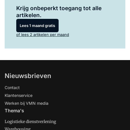
Log in
om dit artikel te lezen.
Krijg onbeperkt toegang tot alle
artikelen.
Lees 1 maand gratis
of lees 2 artikelen per maand
Nieuwsbrieven
Contact
Klantenservice
Werken bij VMN media
Thema's
Logistieke dienstverlening
Warehousing