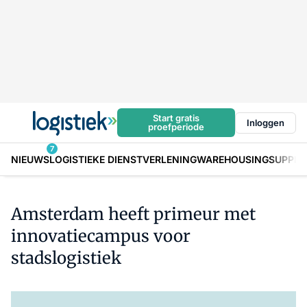
Start gratis
Inloggen
proefperiode
7
NIEUWS
LOGISTIEKE DIENSTVERLENING
WAREHOUSING
SUPPLY
Amsterdam heeft primeur met
innovatiecampus voor
stadslogistiek