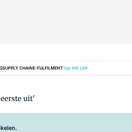
G
SUPPLY CHAIN
E-FULFILMENT
Top 100 LDV
erste uit'
Log in
om dit artikel te lezen.
ikelen.