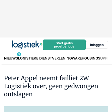
Start gratis
Inloggen
proefperiode
5
NIEUWS
LOGISTIEKE DIENSTVERLENING
WAREHOUSING
SUPPLY
Peter Appel neemt failliet 2W
Logistiek over, geen gedwongen
ontslagen