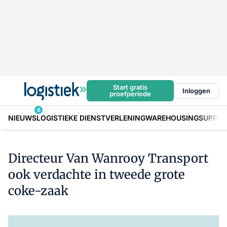
Start gratis
Inloggen
proefperiode
6
NIEUWS
LOGISTIEKE DIENSTVERLENING
WAREHOUSING
SUPPLY
Directeur Van Wanrooy Transport
ook verdachte in tweede grote
coke-zaak