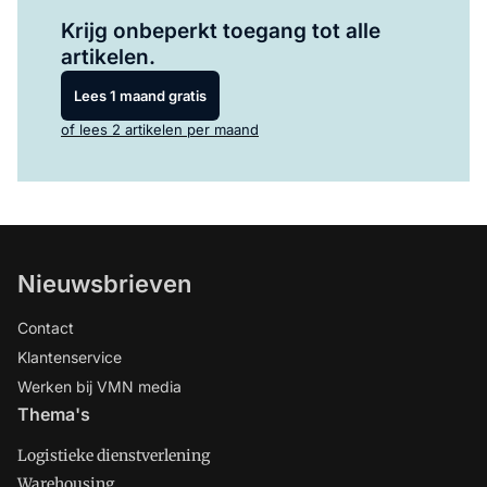
Log in
om dit artikel te lezen.
Krijg onbeperkt toegang tot alle
artikelen.
Lees 1 maand gratis
of lees 2 artikelen per maand
Nieuwsbrieven
Contact
Klantenservice
Werken bij VMN media
Thema's
Logistieke dienstverlening
Warehousing