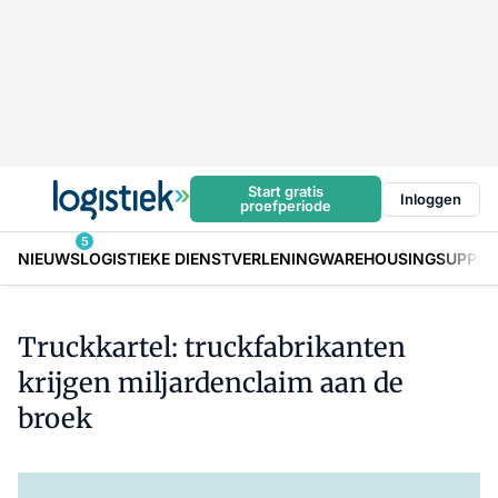
Start gratis
Inloggen
proefperiode
5
NIEUWS
LOGISTIEKE DIENSTVERLENING
WAREHOUSING
SUPPLY
Truckkartel: truckfabrikanten
krijgen miljardenclaim aan de
broek