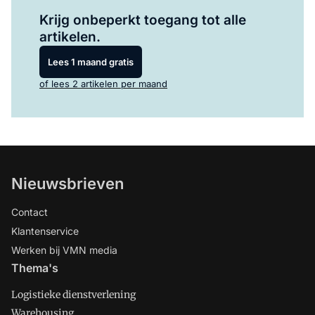
Log in
om dit artikel te lezen.
Krijg onbeperkt toegang tot alle
artikelen.
Lees 1 maand gratis
of lees 2 artikelen per maand
Nieuwsbrieven
Contact
Klantenservice
Werken bij VMN media
Thema's
Logistieke dienstverlening
Warehousing