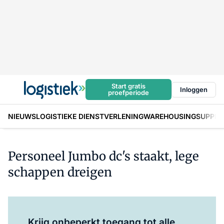
Start gratis
Inloggen
proefperiode
NIEUWS
LOGISTIEKE DIENSTVERLENING
WAREHOUSING
SUPPLY
Personeel Jumbo dc's staakt, lege
schappen dreigen
Log in
om dit artikel te lezen.
Krijg onbeperkt toegang tot alle