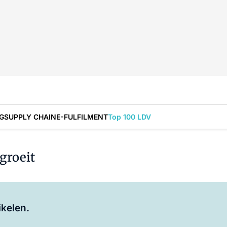
G
SUPPLY CHAIN
E-FULFILMENT
Top 100 LDV
groeit
Log in
om dit artikel te lezen.
ikelen.