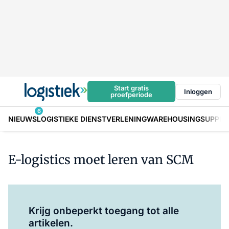
Start gratis
Inloggen
proefperiode
6
NIEUWS
LOGISTIEKE DIENSTVERLENING
WAREHOUSING
SUPPLY
E-logistics moet leren van SCM
Log in
om dit artikel te lezen.
Krijg onbeperkt toegang tot alle
artikelen.