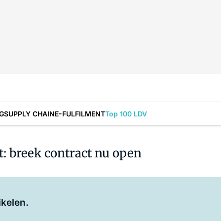
G
SUPPLY CHAIN
E-FULFILMENT
Top 100 LDV
t: breek contract nu open
Log in
om dit artikel te lezen.
ikelen.