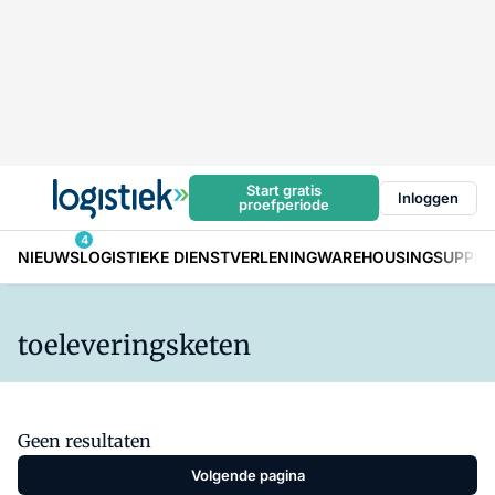
Start gratis
Inloggen
proefperiode
4
NIEUWS
LOGISTIEKE DIENSTVERLENING
WAREHOUSING
SUPPLY
toeleveringsketen
Geen resultaten
Volgende pagina