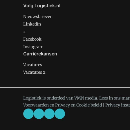
Volg Logistiek.nl
Nieuwsbrieven
LinkedIn
x
Facebook
Instagram
Carrièrekansen
Vacatures
Vacatures x
Logistiek is onderdeel van VMN media. Lees in
ons man
Voorwaarden
en
Privacy en Cookie beleid
|
Privacy inst