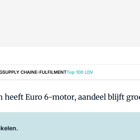
G
SUPPLY CHAIN
E-FULFILMENT
Top 100 LDV
heeft Euro 6-motor, aandeel blijft gro
Log in
om dit artikel te lezen.
ikelen.