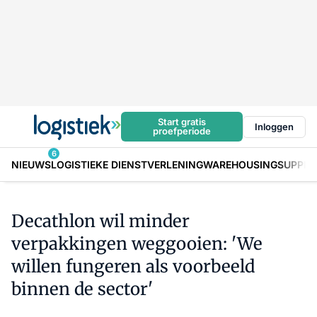
Start gratis
Inloggen
proefperiode
6
NIEUWS
LOGISTIEKE DIENSTVERLENING
WAREHOUSING
SUPPLY
Decathlon wil minder
verpakkingen weggooien: 'We
willen fungeren als voorbeeld
binnen de sector'