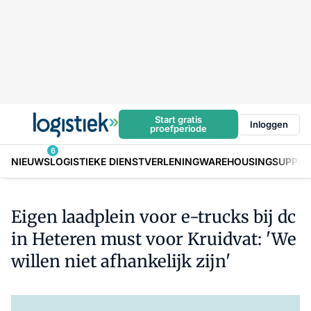
Start gratis
Inloggen
proefperiode
6
NIEUWS
LOGISTIEKE DIENSTVERLENING
WAREHOUSING
SUPPLY
Eigen laadplein voor e-trucks bij dc
in Heteren must voor Kruidvat: 'We
willen niet afhankelijk zijn'