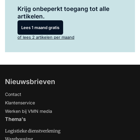
Log in
om dit artikel te lezen.
Krijg onbeperkt toegang tot alle
artikelen.
Lees 1 maand gratis
of lees 2 artikelen per maand
Nieuwsbrieven
Contact
Klantenservice
Werken bij VMN media
Thema's
Logistieke dienstverlening
Warehousing