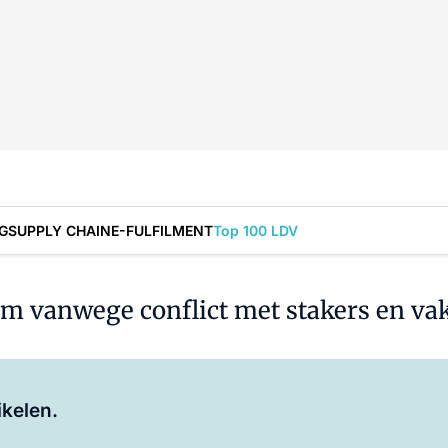
G
SUPPLY CHAIN
E-FULFILMENT
Top 100 LDV
um vanwege conflict met stakers en v
Log in
om dit artikel te lezen.
ikelen.