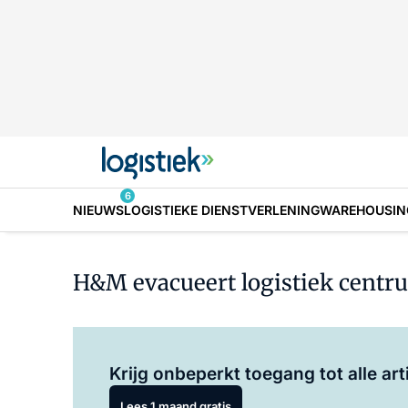
6
NIEUWS
LOGISTIEKE DIENSTVERLENING
WAREHOUSIN
H&M evacueert logistiek centr
Krijg onbeperkt toegang tot alle art
Lees 1 maand gratis