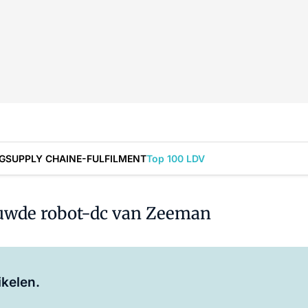
G
SUPPLY CHAIN
E-FULFILMENT
Top 100 LDV
ieuwde robot-dc van Zeeman
Log in
om dit artikel te lezen.
ikelen.