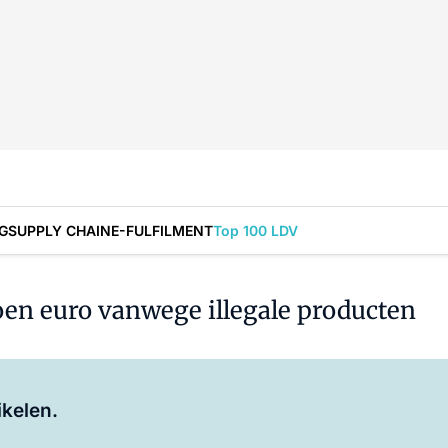
G
SUPPLY CHAIN
E-FULFILMENT
Top 100 LDV
oen euro vanwege illegale producten
Log in
om dit artikel te lezen.
ikelen.