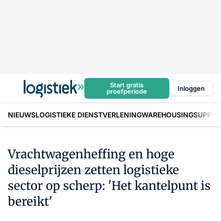
Start gratis
Inloggen
proefperiode
NIEUWS
LOGISTIEKE DIENSTVERLENING
WAREHOUSING
SUPPLY
Vrachtwagenheffing en hoge
dieselprijzen zetten logistieke
sector op scherp: 'Het kantelpunt is
bereikt'