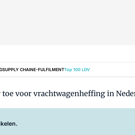
G
SUPPLY CHAIN
E-FULFILMENT
Top 100 LDV
 toe voor vrachtwagenheffing in Nede
Log in
om dit artikel te lezen.
ikelen.