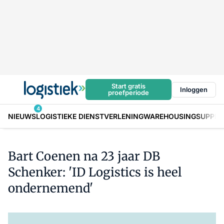
Start gratis
Inloggen
proefperiode
4
NIEUWS
LOGISTIEKE DIENSTVERLENING
WAREHOUSING
SUPPLY
Bart Coenen na 23 jaar DB
Schenker: 'ID Logistics is heel
ondernemend'