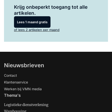
Log in
om dit artikel te lezen.
Krijg onbeperkt toegang tot alle
artikelen.
Lees 1 maand gratis
of lees 2 artikelen per maand
Nieuwsbrieven
Contact
Klantenservice
Werken bij VMN media
Thema's
Logistieke dienstverlening
Warehousing