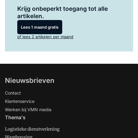
Log in
om dit artikel te lezen.
Krijg onbeperkt toegang tot alle
artikelen.
Lees 1 maand gratis
of lees 2 artikelen per maand
Nieuwsbrieven
Contact
Klantenservice
Werken bij VMN media
Thema's
Logistieke dienstverlening
Warehousing