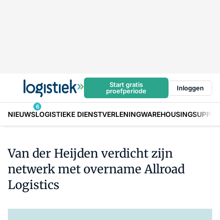
Start gratis
Inloggen
proefperiode
6
NIEUWS
LOGISTIEKE DIENSTVERLENING
WAREHOUSING
SUPPLY
Van der Heijden verdicht zijn
netwerk met overname Allroad
Logistics