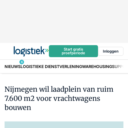
Start gratis
Inloggen
proefperiode
6
NIEUWS
LOGISTIEKE DIENSTVERLENING
WAREHOUSING
SUPPLY
Nijmegen wil laadplein van ruim
7.600 m2 voor vrachtwagens
bouwen