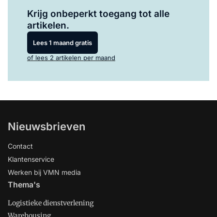
Log in
om dit artikel te lezen.
Krijg onbeperkt toegang tot alle
artikelen.
Lees 1 maand gratis
of lees 2 artikelen per maand
Nieuwsbrieven
Contact
Klantenservice
Werken bij VMN media
Thema's
Logistieke dienstverlening
Warehousing