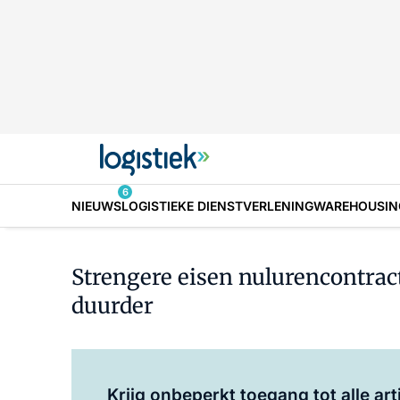
6
NIEUWS
LOGISTIEKE DIENSTVERLENING
WAREHOUSIN
Strengere eisen nulurencontra
duurder
Krijg onbeperkt toegang tot alle art