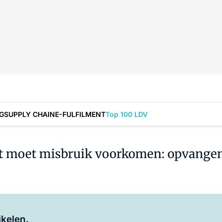
G
SUPPLY CHAIN
E-FULFILMENT
Top 100 LDV
ct moet misbruik voorkomen: opvange
Log in
om dit artikel te lezen.
ikelen.