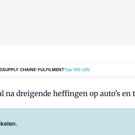
G
SUPPLY CHAIN
E-FULFILMENT
Top 100 LDV
l na dreigende heffingen op auto's en 
Log in
om dit artikel te lezen.
ikelen.