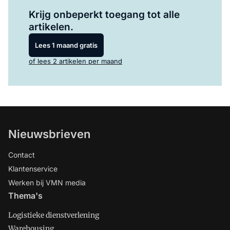
Log in
om dit artikel te lezen.
Krijg onbeperkt toegang tot alle
artikelen.
Lees 1 maand gratis
of lees 2 artikelen per maand
Nieuwsbrieven
Contact
Klantenservice
Werken bij VMN media
Thema's
Logistieke dienstverlening
Warehousing