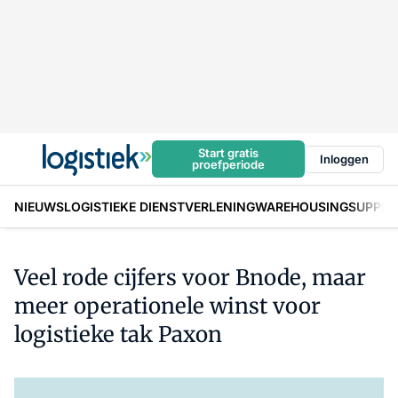
Start gratis
Inloggen
proefperiode
NIEUWS
LOGISTIEKE DIENSTVERLENING
WAREHOUSING
SUPPLY
Veel rode cijfers voor Bnode, maar
meer operationele winst voor
logistieke tak Paxon