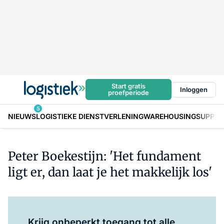
Start gratis
Inloggen
proefperiode
5
NIEUWS
LOGISTIEKE DIENSTVERLENING
WAREHOUSING
SUPPLY
Peter Boekestijn: 'Het fundament
ligt er, dan laat je het makkelijk los'
Log in
om dit artikel te lezen.
Krijg onbeperkt toegang tot alle