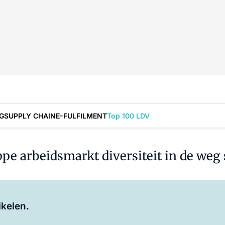
G
SUPPLY CHAIN
E-FULFILMENT
Top 100 LDV
ppe arbeidsmarkt diversiteit in de weg 
Log in
om dit artikel te lezen.
ikelen.