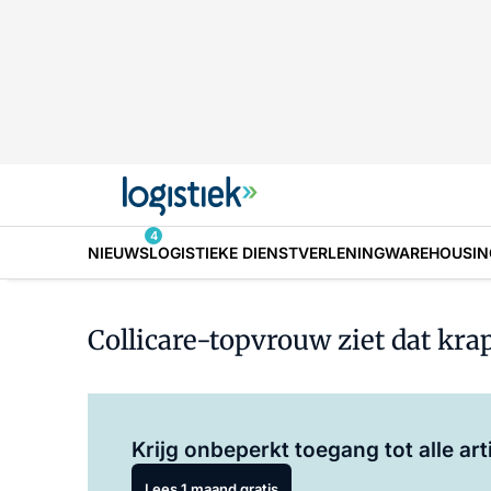
4
NIEUWS
LOGISTIEKE DIENSTVERLENING
WAREHOUSIN
Collicare-topvrouw ziet dat kra
Krijg onbeperkt toegang tot alle art
Lees 1 maand gratis