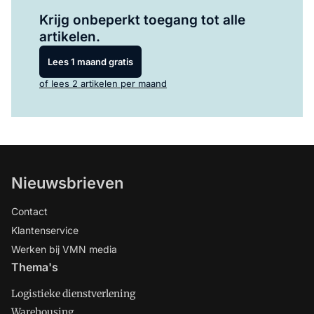
Log in
om dit artikel te lezen.
Krijg onbeperkt toegang tot alle
artikelen.
Lees 1 maand gratis
of lees 2 artikelen per maand
Nieuwsbrieven
Contact
Klantenservice
Werken bij VMN media
Thema's
Logistieke dienstverlening
Warehousing