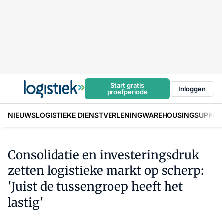
Start gratis
Inloggen
proefperiode
NIEUWS
LOGISTIEKE DIENSTVERLENING
WAREHOUSING
SUPPLY
Consolidatie en investeringsdruk
zetten logistieke markt op scherp:
'Juist de tussengroep heeft het
lastig'