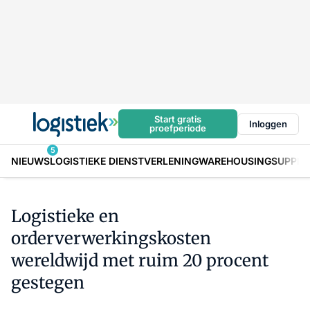
Start gratis
Inloggen
proefperiode
5
NIEUWS
LOGISTIEKE DIENSTVERLENING
WAREHOUSING
SUPPLY
Logistieke en
orderverwerkingskosten
wereldwijd met ruim 20 procent
gestegen