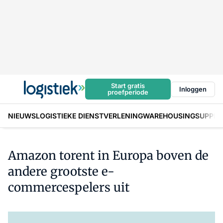
Start gratis
Inloggen
proefperiode
NIEUWS
LOGISTIEKE DIENSTVERLENING
WAREHOUSING
SUPPLY
Amazon torent in Europa boven de
andere grootste e-
commercespelers uit