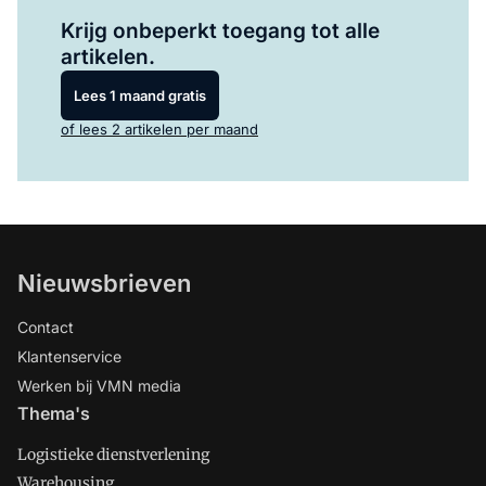
Log in
om dit artikel te lezen.
Krijg onbeperkt toegang tot alle
artikelen.
Lees 1 maand gratis
of lees 2 artikelen per maand
Nieuwsbrieven
Contact
Klantenservice
Werken bij VMN media
Thema's
Logistieke dienstverlening
Warehousing