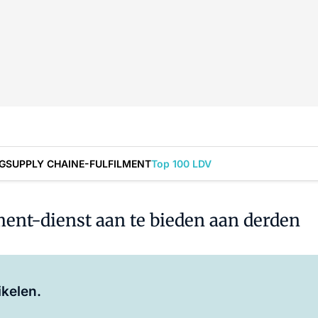
G
SUPPLY CHAIN
E-FULFILMENT
Top 100 LDV
nt-dienst aan te bieden aan derden
Log in
om dit artikel te lezen.
ikelen.