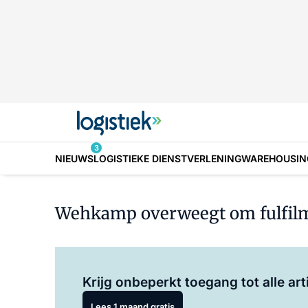
3
NIEUWS
LOGISTIEKE DIENSTVERLENING
WAREHOUSIN
Wehkamp overweegt om fulfilme
Krijg onbeperkt toegang tot alle art
Lees 1 maand gratis