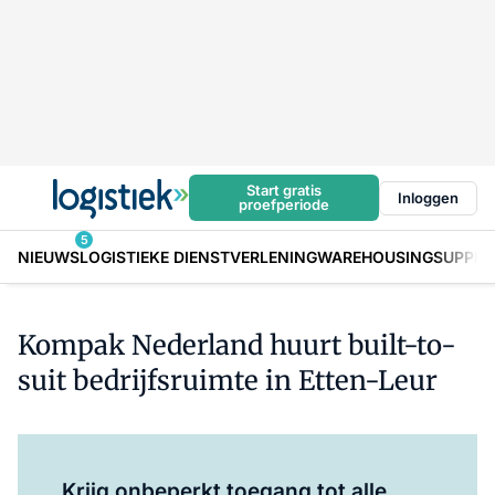
Start gratis
Inloggen
proefperiode
5
NIEUWS
LOGISTIEKE DIENSTVERLENING
WAREHOUSING
SUPPLY
Kompak Nederland huurt built-to-
suit bedrijfsruimte in Etten-Leur
Log in
om dit artikel te lezen.
Krijg onbeperkt toegang tot alle