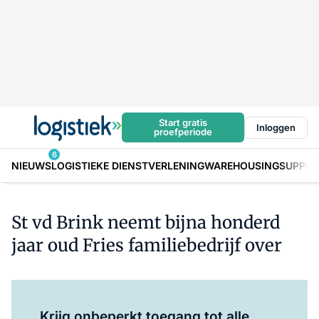
Start gratis
Inloggen
proefperiode
6
NIEUWS
LOGISTIEKE DIENSTVERLENING
WAREHOUSING
SUPPLY
St vd Brink neemt bijna honderd
jaar oud Fries familiebedrijf over
Log in
om dit artikel te lezen.
Krijg onbeperkt toegang tot alle