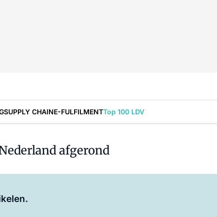
G
SUPPLY CHAIN
E-FULFILMENT
Top 100 LDV
 Nederland afgerond
Log in
om dit artikel te lezen.
ikelen.