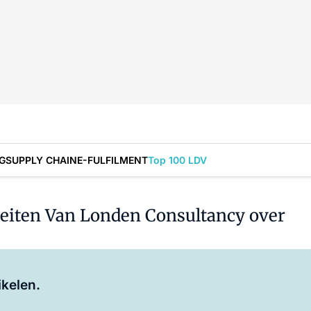
G
SUPPLY CHAIN
E-FULFILMENT
Top 100 LDV
teiten Van Londen Consultancy over
Log in
om dit artikel te lezen.
ikelen.