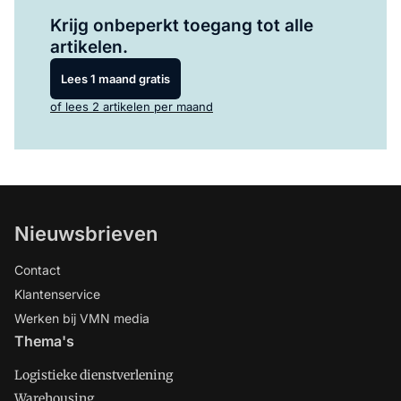
Log in
om dit artikel te lezen.
Krijg onbeperkt toegang tot alle
artikelen.
Lees 1 maand gratis
of lees 2 artikelen per maand
Nieuwsbrieven
Contact
Klantenservice
Werken bij VMN media
Thema's
Logistieke dienstverlening
Warehousing