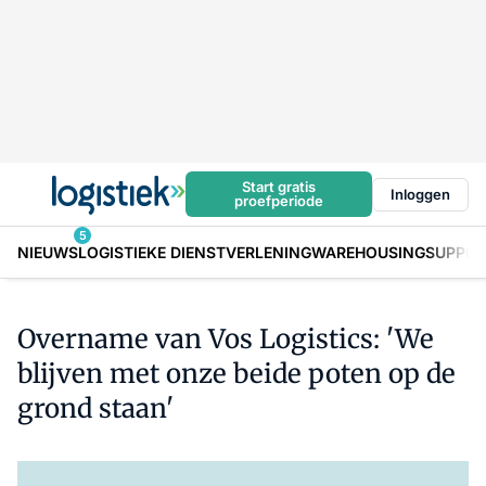
Start gratis
Inloggen
proefperiode
5
NIEUWS
LOGISTIEKE DIENSTVERLENING
WAREHOUSING
SUPPLY
Overname van Vos Logistics: 'We
blijven met onze beide poten op de
grond staan'