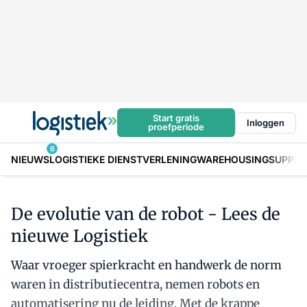
Start gratis
Inloggen
proefperiode
6
NIEUWS
LOGISTIEKE DIENSTVERLENING
WAREHOUSING
SUPPLY
De evolutie van de robot - Lees de
nieuwe Logistiek
Waar vroeger spierkracht en handwerk de norm
waren in distributiecentra, nemen robots en
automatisering nu de leiding. Met de krappe