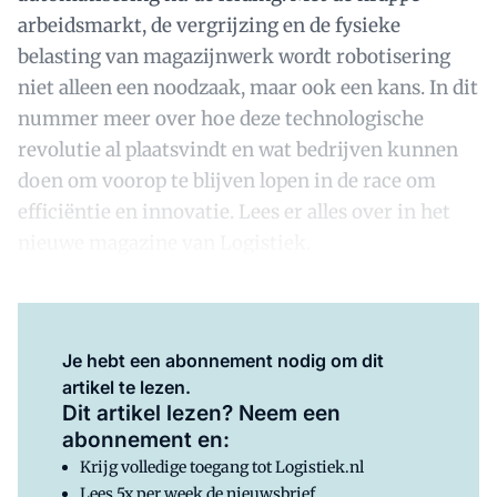
arbeidsmarkt, de vergrijzing en de fysieke
belasting van magazijnwerk wordt robotisering
niet alleen een noodzaak, maar ook een kans. In dit
nummer meer over hoe deze technologische
revolutie al plaatsvindt en wat bedrijven kunnen
doen om voorop te blijven lopen in de race om
efficiëntie en innovatie. Lees er alles over in het
nieuwe magazine van Logistiek.
Je hebt een abonnement nodig om dit
artikel te lezen.
Dit artikel lezen? Neem een
abonnement en:
Krijg volledige toegang tot Logistiek.nl
Lees 5x per week de nieuwsbrief